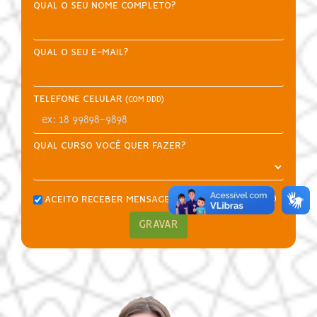
QUAL O SEU NOME COMPLETO?
QUAL O SEU E-MAIL?
TELEFONE CELULAR
(COM DDD)
QUAL CURSO VOCÊ QUER FAZER?
ACEITO RECEBER MENSAGENS PELO WHATSAPP