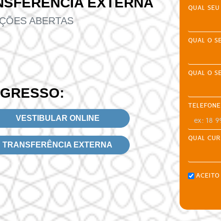
NSFERÊNCIA EXTERNA
QUAL SEU
IÇÕES ABERTAS
QUAL O S
QUAL O S
NGRESSO:
TELEFONE
VESTIBULAR ONLINE
QUAL CUR
TRANSFERÊNCIA EXTERNA
ACEITO