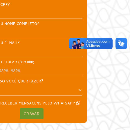
 CPF?
EU NOME COMPLETO?
EU E-MAIL?
 CELULAR
(COM DDD)
SO VOCÊ QUER FAZER?
 RECEBER MENSAGENS PELO WHATSAPP